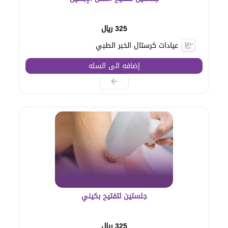
325 ريال
عيادات كرستال الخبر الطبي
إضافه الى السله
جلستين لتفتيح بكيني
325 ريال