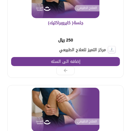
جلسة( كايروبراكتيك)
250 ريال
مركز التميز للعلاج الطبيعي
إضافه الى السله