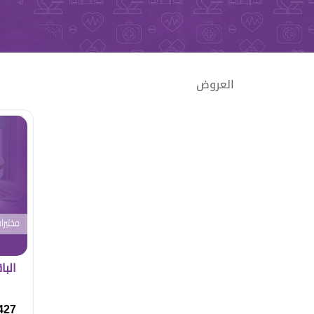
العروض
البا
427 ريا