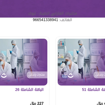
مختبرات الفارابي الطبية - تبوك
الهاتف:
966541338941
قة الشاملة 51
الباقة الشاملة 26
ل
227 ريال