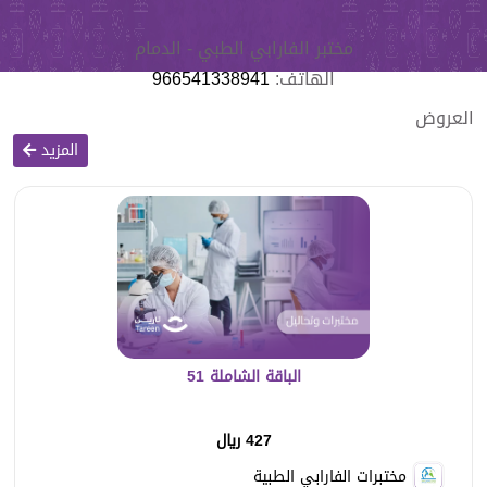
مختبر الفارابي الطبي - الدمام
الهاتف:
966541338941
العروض
المزيد
الباقة الشاملة 51
427 ريال
مختبرات الفارابي الطبية