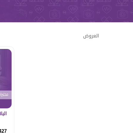
العروض
البا
427 ريا