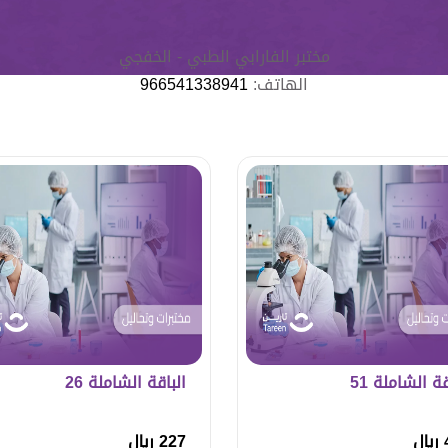
مختبر الفارابي الطبي - الخفجي
الهاتف:
966541338941
قة الشاملة 51
الباقة الشاملة 26
ل
227 ريال