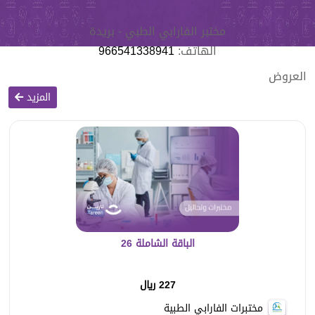
مختبر الفارابي الطبي - بريدة
الهاتف:
966541338941
العروض
المزيد
الباقة الشاملة 26
227 ريال
مختبرات الفارابي الطبية