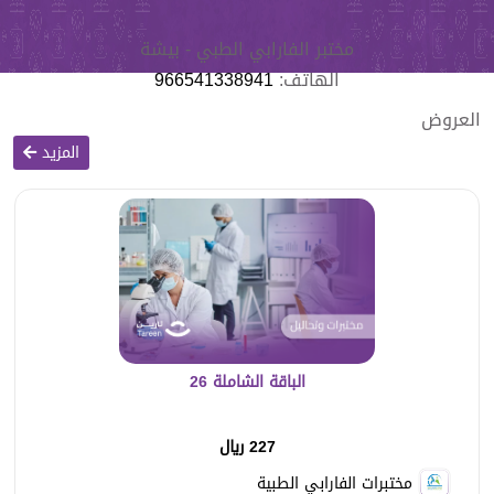
مختبر الفارابي الطبي - بيشة
الهاتف:
966541338941
العروض
المزيد
الباقة الشاملة 26
227 ريال
مختبرات الفارابي الطبية