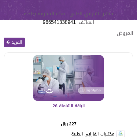
مختبر الفارابي الطبي - مكة المكرمة بطحاء
الهاتف:
966541338941
العروض
المزيد
الباقة الشاملة 26
227 ريال
مختبرات الفارابي الطبية