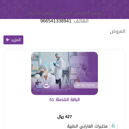
مختبر الفارابي الطبي - خميس مشيط
الهاتف:
966541338941
العروض
المزيد
الباقة الشاملة 51
427 ريال
مختبرات الفارابي الطبية