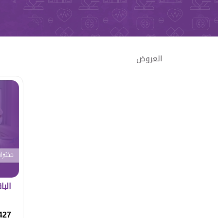
العروض
البا
427 ريا