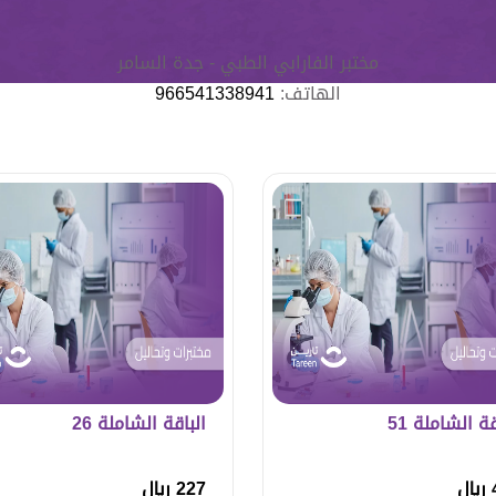
مختبر الفارابي الطبي - جدة السامر
الهاتف:
966541338941
قة الشاملة 51
الباقة الشاملة 26
ل
227 ريال