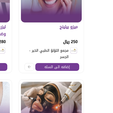
ميزو بيلينج
ليز
وضه
250 ريال
280 ريا
مجمع اللؤلؤ الطبي الخبر -
الجسر
إضافه الى السله