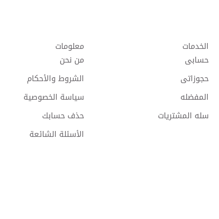
الخدمات
معلومات
حسابى
من نحن
حجوزاتى
الشروط والأحكام
المفضله
سياسة الخصوصية
سله المشتريات
حذف حسابك
الأسئلة الشائعة
حقوق النشر @
2026 Tareen جميع الحقوق محفوظة