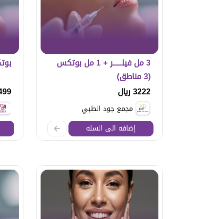
3 مل فيلــــــر + 1 مل بوتكس
بوت
(3 مناطق)
3222 ريال
499 ريا
مجمع جود الطبي
إضافه الى السله