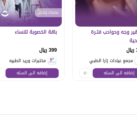
ير وجه وحواحب فتـرة
باقة الخصوبة للنساء
حية
ل
399 ريال
مجمع عيادات زارا الطبي
مختبرات وريد الطبيه
إضافه الى السله
إضافه الى السله