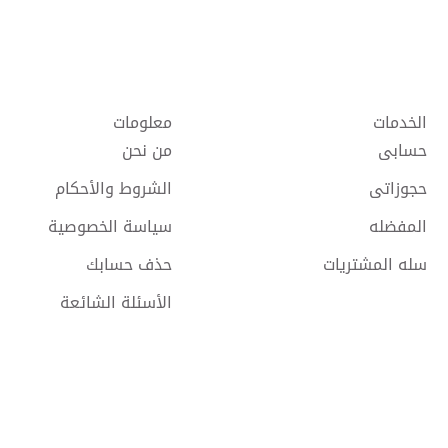
الخدمات
معلومات
حسابى
من نحن
حجوزاتى
الشروط والأحكام
المفضله
سياسة الخصوصية
سله المشتريات
حذف حسابك
الأسئلة الشائعة
حقوق النشر @
2026 Tareen جميع الحقوق محفوظة