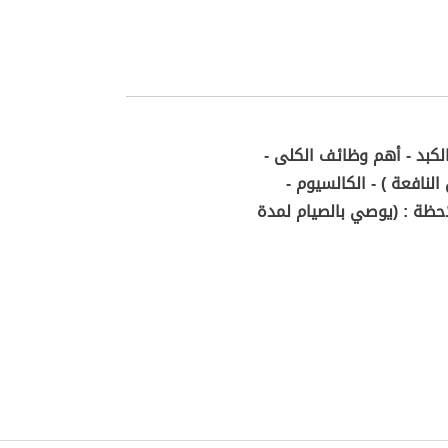
الكبد - أهم وظائف الكلى -
لنافعة ) - الكالسيوم -
عة ترسيب الدم - تحليل البول - فيتامين د - الغدة الدرقية - فيتامين ب12 - ملاحظة : (يوصي بالصيام لمدة