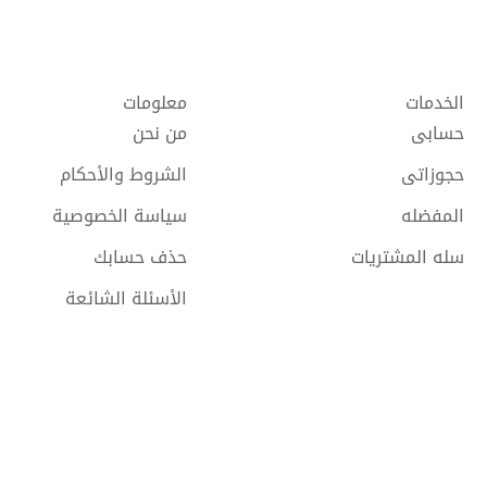
الخدمات
معلومات
حسابى
من نحن
حجوزاتى
الشروط والأحكام
المفضله
سياسة الخصوصية
سله المشتريات
حذف حسابك
الأسئلة الشائعة
حقوق النشر @
2026 Tareen جميع الحقوق محفوظة