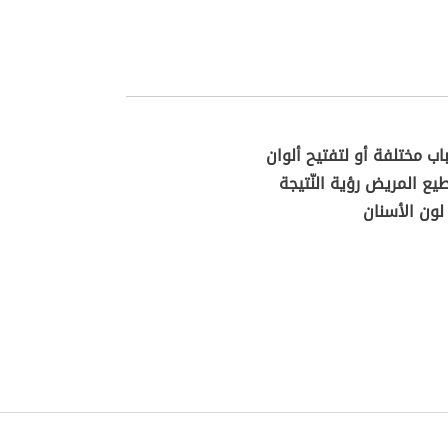
اب مختلفة أو لتفتيح ألوان
يع المريض رؤية النّتيجة
لون الأسنان