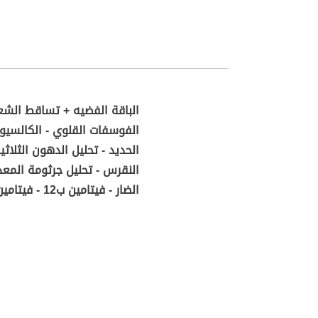
الباقة الفضيه + تساقط الشعر
الحديد - تحليل الدهون الثلاثي
الضار - فيتامين ب12 - فيتامين د - مخزون الحديد - وظائف الكلى BUN - وظائف الكلى crea - وظائف الكلى UREA