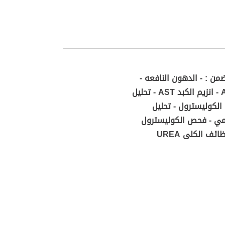
من : - الدهون النافعه -
الفوسفات القلوي - الكالسيوم في الدم - الهرمون المحفز للغدة الدرقية TSH - انزيم الكبد ALT - انزيم الكبد AST - تحليل
 الكوليسترول - تحليل
لزنك - فحص السكر التراكمي - فحص الكوليسترول