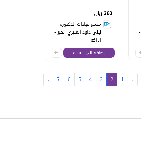
360 ريال
مجمع عيادات الدكتورة
-
ليلى داود العنيزي الخبر -
الراكه
إضافه الى السله
›
7
6
5
4
3
2
1
‹