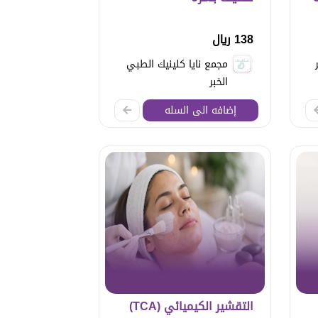
138 ريال
مجمع نايا كلينيك الطبي
الخبر
إضافه الى السله
التقشير الكيميائي (TCA)