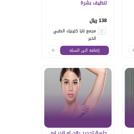
تنظيف بشرة
138 ريال
مجمع نايا كلينيك الطبي
الخبر
إضافه الى السله
جلسة تحديد دقن او اندر ارم